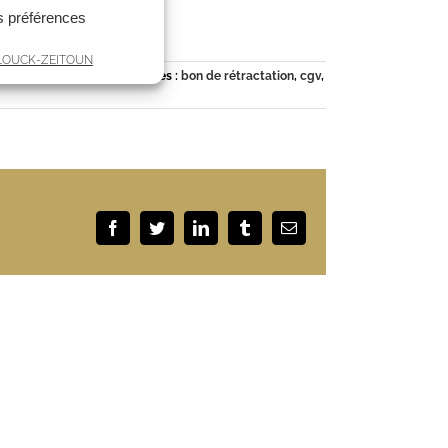
AL
es préférences
ELLOUCK-ZEITOUN
ries :
commercial
|
Mots-clés :
bon de rétractation
,
cgv
,
Facebook
Twitter
LinkedIn
Tumblr
Email