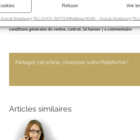
DROIT COMMERCI
cookies
Refuser
Voir l
 – Avocat Strasbourg TELLOUCK-ZEITOUN
Politique RGPD – Avocat Strasbourg T
Par
avocat TELLOUCK-ZEITOUN STRASBOURG
|
avril 10th, 2018
|
Catégo
conditions générales de ventes
,
contrat
,
loi hamon
|
0 commentaire
Partagez cet article, choisissez votre Plateforme !
Articles similaires