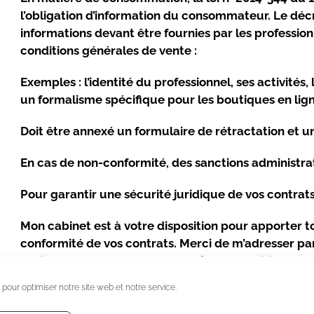
l’obligation d’information du consommateur. Le déc
informations devant être fournies par les professi
conditions générales de vente :
Exemples : l’identité du professionnel, ses activités
un formalisme spécifique pour les boutiques en lign
Doit être annexé un formulaire de rétractation et un
En cas de non-conformité, des sanctions administra
Pour garantir une sécurité juridique de vos contrats
Mon cabinet est à votre disposition pour apporter 
conformité de vos contrats. Merci de m’adresser pa
société, adresse, gérant ou PDG), vos conditions gé
adressé afin d’affiner le dossier. Un devis d’honorair
 pour optimiser notre site web et notre service.